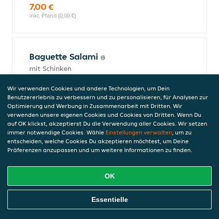
7,00 €
inkl. Pfand (0,00 €)
Baguette Salami
mit Schinken
7,00 €
Wir verwenden Cookies und andere Technologien, um Dein
inkl. Pfand (0,00 €)
Benutzererlebnis zu verbessern und zu personalisieren, für Analysen zur
Optimierung und Werbung in Zusammenarbeit mit Dritten. Wir
verwenden unsere eigenen Cookies und Cookies von Dritten. Wenn Du
auf OK klickst, akzeptierst Du die Verwendung aller Cookies. Wir setzen
Bratnudeln
immer notwendige Cookies. Wähle
Einstellungen verwalten
, um zu
Alle Gerichte werden mit einer Sauce Ihrer Wahl serviert.
entscheiden, welche Cookies Du akzeptieren möchtest, um Deine
Präferenzen anzupassen und um weitere Informationen zu finden.
OK
Gebratenes Gemüse mit
Hähnchenfleisch
Online Essen Bestellen
Essentielle
mit Gemüse
8,00 €